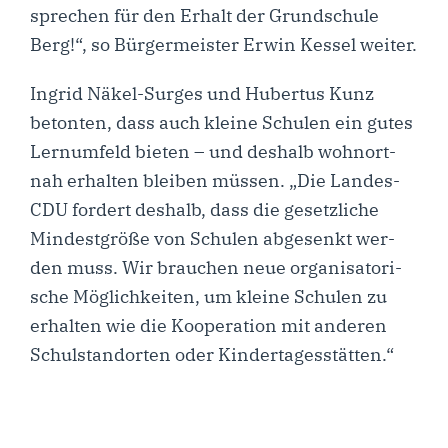
spre­chen für den Erhalt der Grund­schu­le
Berg!“, so Bür­ger­meis­ter Erwin Kes­sel weiter.
Ingrid Näkel-Sur­­ges und Huber­tus Kunz
beton­ten, dass auch klei­ne Schu­len ein gutes
Lern­um­feld bie­ten – und des­halb wohn­ort­
nah erhal­ten blei­ben müs­sen. „Die Lan­­des-
CDU for­dert des­halb, dass die gesetz­li­che
Min­dest­grö­ße von Schu­len abge­senkt wer­
den muss. Wir brau­chen neue orga­ni­sa­to­ri­
sche Mög­lich­kei­ten, um klei­ne Schu­len zu
erhal­ten wie die Koope­ra­ti­on mit ande­ren
Schul­stand­or­ten oder Kindertagesstätten.“