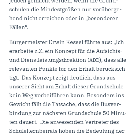
jedoch gemacht wer­den, wenn die Grund­
schu­len die Min­dest­grö­ßen nur vor­über­ge­
hend nicht errei­chen oder in „beson­de­ren
Fällen“.
Bür­ger­meis­ter Erwin Kes­sel führ­te aus: „Ich
erar­bei­te z.Z. ein Kon­zept für die Auf­­­sichts-
und Dienst­leis­tungs­di­rek­ti­on (
), dass alle
ADD
rele­van­ten Punk­te für den Erhalt berück­sich­
tigt. Das Kon­zept zeigt deut­lich, dass aus
unse­rer Sicht am Erhalt die­ser Grund­schu­le
kein Weg vor­bei­füh­ren kann. Beson­ders ins
Gewicht fällt die Tat­sa­che, dass die Bus­ver­
bin­dung zur nächs­ten Grund­schu­le 50 Minu­
ten dau­ert. Die anwe­sen­den Ver­tre­ter des
Schul­el­tern­bei­rats hoben die Bedeu­tung der