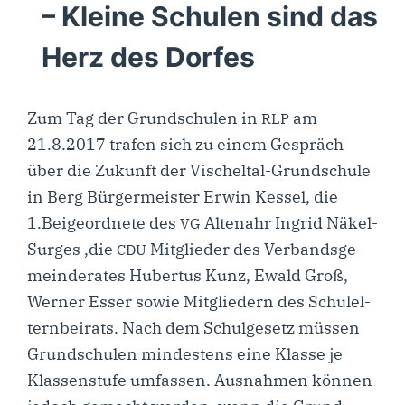
– Kleine Schulen sind das
Herz des Dorfes
Zum Tag der Grund­schu­len in
am
RLP
21.8.2017 tra­fen sich zu einem Gespräch
über die Zukunft der Vischel­­tal-Grun­d­­schu­­le
in Berg Bür­ger­meis­ter Erwin Kes­sel, die
1.Beigeordnete des
Alte­n­ahr Ingrid Näkel-
VG
Sur­­ges ‚die
Mit­glie­der des Ver­bands­ge­
CDU
mein­de­ra­tes Huber­tus Kunz, Ewald Groß,
Wer­ner Esser sowie Mit­glie­dern des Schul­el­
tern­bei­rats. Nach dem Schul­ge­setz müs­sen
Grund­schu­len min­des­tens eine Klas­se je
Klas­sen­stu­fe umfas­sen. Aus­nah­men kön­nen