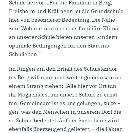
Schu­le her­vor: „Für die Fami­li­en in Berg,
Freis­heim und Krä­lin­gen ist die Grund­schu­le
hier von beson­de­rer Bedeu­tung. Die Nähe
zum Wohn­ort und auch das fami­liä­re Kli­ma
an unse­rer Schu­le bie­ten unse­ren Kin­dern
opti­ma­le Bedin­gun­gen für den Start ins
Schulleben.“
Im Rin­gen um den Erhalt des Schul­stand­or­
tes Berg will man auch wei­ter gemein­sam an
einem Strang zie­hen: „Alle hier vor Ort tun
ihr Mög­lichs­tes, um unse­re Schu­le zu erhal­
ten. Gemein­sam ist es uns gelun­gen, zu zei­
gen, was den Men­schen in unse­rem Dorf die­
se Schu­le bedeu­tet. Auf der Sach­ebe­ne wird
eben­falls über­zeu­gend gelie­fert. – die Fak­ten